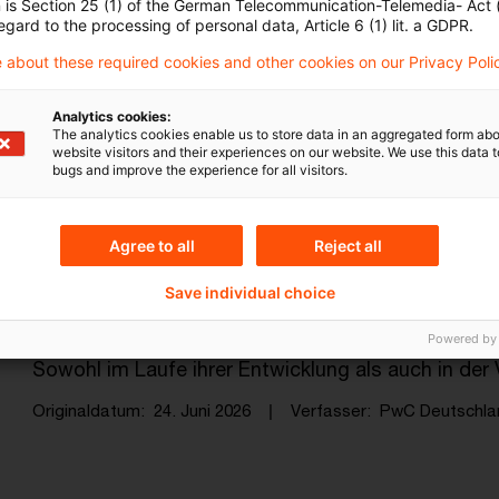
n is Section 25 (1) of the German Telecommunication-Telemedia- Act
egard to the processing of personal data, Article 6 (1) lit. a GDPR.
Wir verbinden bei PwC Legal juristi
 about these required cookies and other cookies on our Privacy Poli
wirtsc ...
Unsere Kolleg:innen geben Einblick in das, was 
Analytics cookies:
The analytics cookies enable us to store data in an aggregated form abo
Teamwork und vielfältige Weiterbildungsmöglichke
website visitors and their experiences on our website. We use this data to
bugs and improve the experience for all visitors.
Originaldatum
25. Juni 2026
Verfasser
PwC Deutschlan
Agree to all
Reject all
Manche Fragen zur Karriere lassen 
Save individual choice
Mensche ...
Powered by
Sowohl im Laufe ihrer Entwicklung als auch in de
Originaldatum
24. Juni 2026
Verfasser
PwC Deutschlan