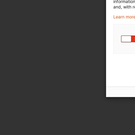
informatio
and, with r
Learn more