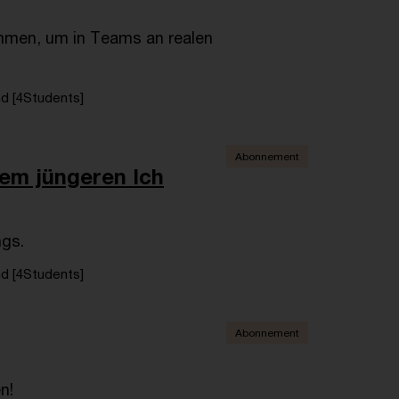
mmen, um in Teams an realen
d [4Students]
Abonnement
rem jüngeren Ich
ngs.
d [4Students]
Abonnement
n!