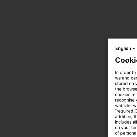
English
Cooki
In order to
we and cert
stored on 
the browser
cookies re
recognise y
website, we
“required 
addition, t
includes a
on your te
of personal