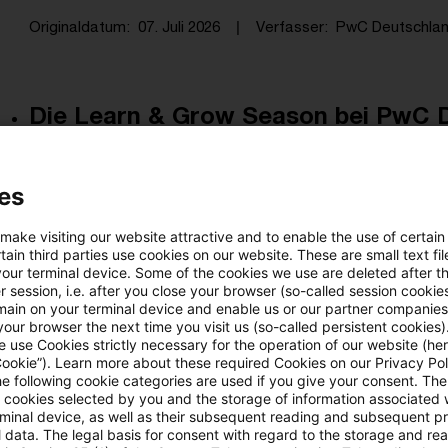
Originaldatum
07. Juli 2026
Verfasser
PwC Deutschlan
Die Learn & Grow Season bei PwC 
Wie bleibt Lernen im Berufsalltag nicht nur ein gut
Gewohnheit?
es
Originaldatum
02. Juli 2026
Verfasser
PwC Deutschlan
 make visiting our website attractive and to enable the use of certain
ain third parties use cookies on our website. These are small text fil
your terminal device. Some of the cookies we use are deleted after t
 session, i.e. after you close your browser (so-called session cookie
Auslandssemester: Chance oder He
main on your terminal device and enable us or our partner companies
our browser the next time you visit us (so-called persistent cookies)
 use Cookies strictly necessary for the operation of our website (her
Eindrücke von Benedikt Schlecht
Cookie”). Learn more about these required Cookies on our Privacy Poli
he following cookie categories are used if you give your consent. Th
Originaldatum
30. Juni 2026
Verfasser
PwC Deutschlan
ll cookies selected by you and the storage of information associated
rminal device, as well as their subsequent reading and subsequent p
 data. The legal basis for consent with regard to the storage and re