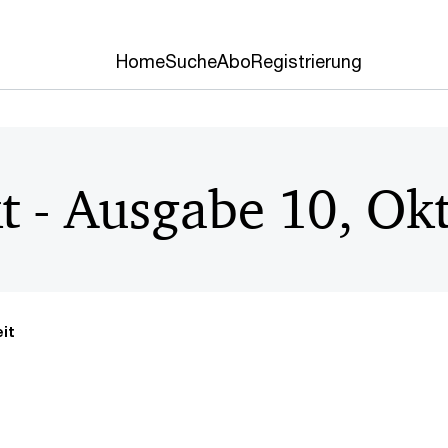
Home
Suche
Abo
Registrierung
kt - Ausgabe 10, Ok
it