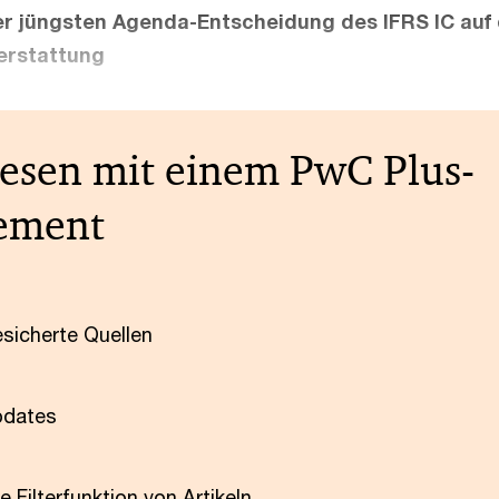
r jüngsten Agenda-Entscheidung des IFRS IC auf 
erstattung
lesen mit einem PwC Plus-
ement
esicherte Quellen
pdates
e Filterfunktion von Artikeln