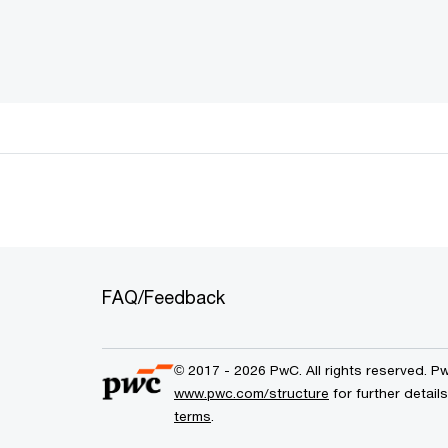
FAQ/Feedback
© 2017 - 2026 PwC. All rights reserved. P
www.pwc.com/structure
for further detai
terms
.