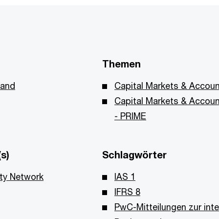
Themen
land
Capital Markets & Accoun
Capital Markets & Accoun
- PRIME
s)
Schlagwörter
ity Network
IAS 1
IFRS 8
PwC-Mitteilungen zur inte