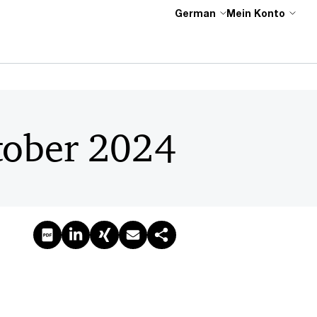
German
Mein Konto
tober 2024
PDF erstellen
Auf LinkedIn teilen
Auf Xing teilen
Per E-Mail teilen
Link kopieren